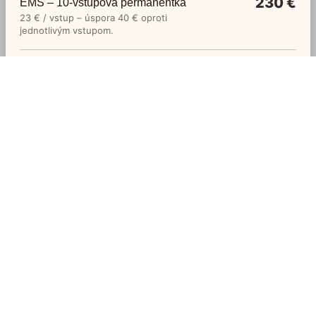
230 €
EMS – 10-vstupová permanentka
23 € / vstup – úspora 40 € oproti
jednotlivým vstupom.
400 €
EMS – 20-vstupová permanentka
20 € / vstup – úspora 140 € oproti
jednotlivým vstupom.
15 €
Lokálna kryoterapia – 5 minút
25 €
Lokálna kryoterapia – 10 minút
35 €
Lokálna kryoterapia – 15 minút
65 €
Prístrojová diagnostika
Diagnostika prebieha v rámci termínu
manuálnej terapie, má krátke trvanie a
nevyžaduje samostatnú rezerváciu