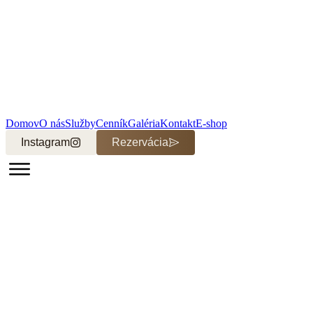
Domov
O nás
Služby
Cenník
Galéria
Kontakt
E-shop
Instagram
Rezervácia